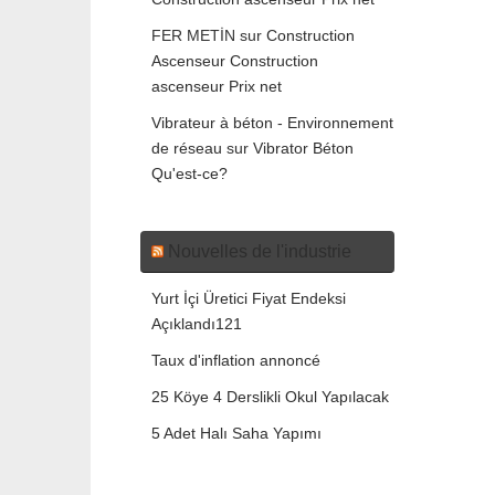
FER METİN
sur
Construction
Ascenseur Construction
ascenseur Prix net
Vibrateur à béton - Environnement
de réseau
sur
Vibrator Béton
Qu'est-ce?
Nouvelles de l'industrie
Yurt İçi Üretici Fiyat Endeksi
Açıklandı121
Taux d'inflation annoncé
25 Köye 4 Derslikli Okul Yapılacak
5 Adet Halı Saha Yapımı