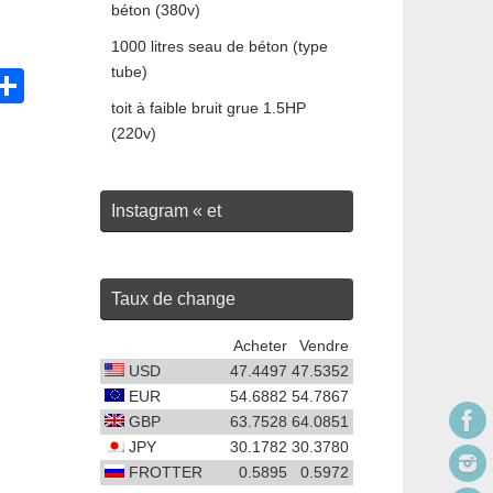
béton (380v)
1000 litres seau de béton (type
tube)
C
P
toit à faible bruit grue 1.5HP
ar
(220v)
ta
g
Instagram « et
i
er
Taux de change
Acheter
Vendre
USD
47.4497
47.5352
EUR
54.6882
54.7867
GBP
63.7528
64.0851
JPY
30.1782
30.3780
FROTTER
0
.5895
0
.5972