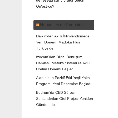
de réseau
sur
Vibrator Béton
Qu'est-ce?
Nouvelles de l'industrie
Daikin'den Akıllı İklimlendirmede
Yeni Dönem: Madoka Plus
Türkiye’de
İzocam'dan Dijital Dönüşüm
Hamlesi: Metriks Sistemi ile Akıllı
Üretim Dönemi Başladı
Alarko’nun Pozitif Etki Yeşil Yaka
Programı Yeni Dönemine Başladı
Bodrum’da ÇED Süreci
Sonlandırılan Otel Projesi Yeniden
Gündemde