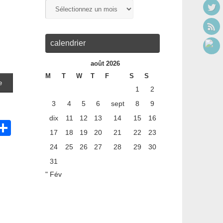
calendrier
août 2026
M
T
W
T
F
S
S
1
2
3
4
5
6
sept
8
9
dix
11
12
13
14
15
16
C
P
17
18
19
20
21
22
23
ar
24
25
26
27
28
29
30
ta
31
g
" Fév
i
er