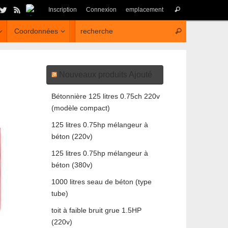
Inscription
Connexion
emplacement
Coordonnées
Defini comme langue par défaut
Nouveaux produits Ajouté
Bétonnière 125 litres 0.75ch 220v
(modèle compact)
125 litres 0.75hp mélangeur à
béton (220v)
125 litres 0.75hp mélangeur à
béton (380v)
1000 litres seau de béton (type
tube)
toit à faible bruit grue 1.5HP
(220v)