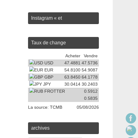
Instagram « et
Taux de change
Acheter
Vendre
USD
47.4881
47.5736
EUR
54.8100
54.9087
GBP
63.8450
64.1778
JPY
30.0414
30.2403
FROTTER
0
.5912
0
.5835
La source:
TCMB
0
5/08/2026
archives