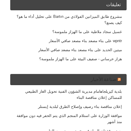
تعليقات
مشروع طابق الميزانين الفولاذي من Bartın
على
تحليل أداء ما هو؟
كيف يصنع؟
غسيل سجاد ملاطية
على
ما الهزاز ملموسة؟
wpntr
على
بناء مصعد بناء مصعد صافي الأسعار
ميتين الحديد
على
بناء مصعد بناء مصعد صافي الأسعار
هزاز خرساني - صفيف البيئة
على
ما الهزاز ملموسة؟
صناعة الأخبار
بلدية كيزيلجاهامام مديرية الشؤون الفنية تحويل الغاز الطبيعي
للمساكن إعلان مناقصة البناء
إعلان مناقصة بناء رصيف وإصلاح الطرق لبلدية إيسنلر
موافقة الوزارة على استلام المنجم الذي يتم الحفر فيه دون موافقة
منذ أشهر
يستمر فقدان المياه في بحيرتي بوردور وسالدا