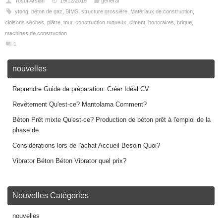
Yusuf Arslan
19/12/2019
général
ytong
,
béton de gaz
,
BIMS
,
structure grossière
,
Matériaux de construction
,
cloisons sèches
,
plâtre
,
mur
,
construction rugueux
,
ciment
,
honoraires
,
brique
,
machines de construction
1
nouvelles
Reprendre Guide de préparation: Créer Idéal CV
Revêtement Qu'est-ce? Mantolama Comment?
Béton Prêt mixte Qu'est-ce? Production de béton prêt à l'emploi de la
phase de
Considérations lors de l'achat Accueil Besoin Quoi?
Vibrator Béton Béton Vibrator quel prix?
Nouvelles Catégories
nouvelles