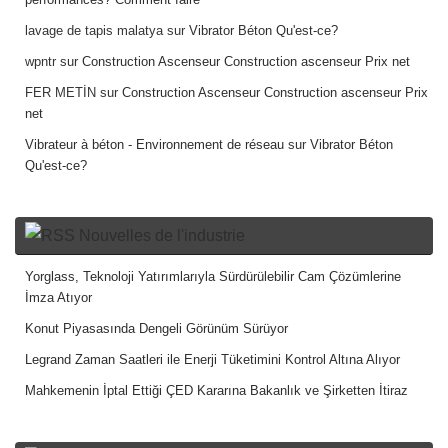
performances? Comment faire
lavage de tapis malatya
sur
Vibrator Béton Qu'est-ce?
wpntr
sur
Construction Ascenseur Construction ascenseur Prix net
FER METİN
sur
Construction Ascenseur Construction ascenseur Prix
net
Vibrateur à béton - Environnement de réseau
sur
Vibrator Béton
Qu'est-ce?
Nouvelles de l'industrie
Yorglass, Teknoloji Yatırımlarıyla Sürdürülebilir Cam Çözümlerine
İmza Atıyor
Konut Piyasasında Dengeli Görünüm Sürüyor
Legrand Zaman Saatleri ile Enerji Tüketimini Kontrol Altına Alıyor
Mahkemenin İptal Ettiği ÇED Kararına Bakanlık ve Şirketten İtiraz