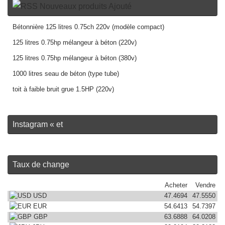
Nouveaux produits Ajouté
Bétonnière 125 litres 0.75ch 220v (modèle compact)
125 litres 0.75hp mélangeur à béton (220v)
125 litres 0.75hp mélangeur à béton (380v)
1000 litres seau de béton (type tube)
toit à faible bruit grue 1.5HP (220v)
Instagram « et
Taux de change
Acheter
Vendre
USD
47.4694
47.5550
EUR
54.6413
54.7397
GBP
63.6888
64.0208