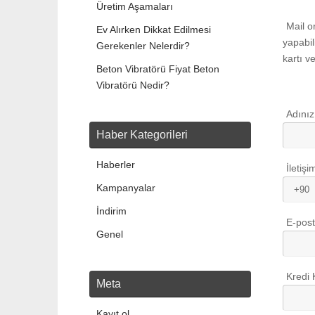
Üretim Aşamaları
Mail o
Ev Alırken Dikkat Edilmesi
yapabil
Gerekenler Nelerdir?
kartı v
Beton Vibratörü Fiyat Beton
Vibratörü Nedir?
Adınız
Haber Kategorileri
Haberler
İletişi
Kampanyalar
İndirim
E-post
Genel
Kredi 
Meta
Kayıt ol