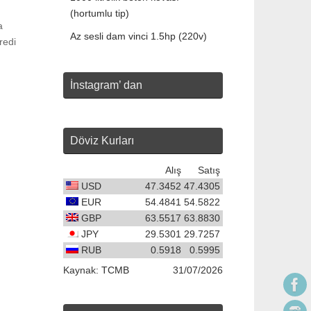
(hortumlu tip)
a
Az sesli dam vinci 1.5hp (220v)
redi
İnstagram’ dan
Döviz Kurları
Alış
Satış
USD
47.3452
47.4305
EUR
54.4841
54.5822
GBP
63.5517
63.8830
JPY
29.5301
29.7257
RUB
0.5918
0.5995
Kaynak:
TCMB
31/07/2026