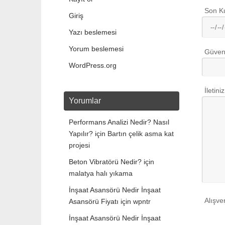
Son Ku
Giriş
Yazı beslemesi
Yorum beslemesi
Güven
WordPress.org
İletiniz
Yorumlar
Performans Analizi Nedir? Nasıl
Yapılır?
için
Bartın çelik asma kat
projesi
Beton Vibratörü Nedir?
için
malatya halı yıkama
İnşaat Asansörü Nedir İnşaat
Alışve
Asansörü Fiyatı
için
wpntr
İnşaat Asansörü Nedir İnşaat