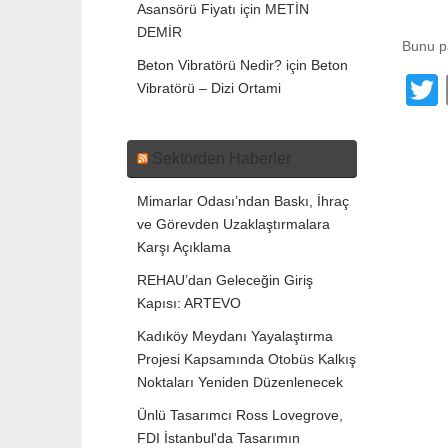
Asansörü Fiyatı
için
METİN
DEMİR
Bunu p
Beton Vibratörü Nedir?
için
Beton
Vibratörü – Dizi Ortami
t
Sektörden Haberler
Mimarlar Odası’ndan Baskı, İhraç
ve Görevden Uzaklaştırmalara
Karşı Açıklama
REHAU’dan Geleceğin Giriş
Kapısı: ARTEVO
Kadıköy Meydanı Yayalaştırma
Projesi Kapsamında Otobüs Kalkış
Noktaları Yeniden Düzenlenecek
Ünlü Tasarımcı Ross Lovegrove,
FDI İstanbul'da Tasarımın