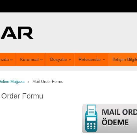
ızda
Kurumsal
Dosyalar
Referanslar
İletişim Bilgil
nline Mağaza
Mail Order Formu
l Order Formu