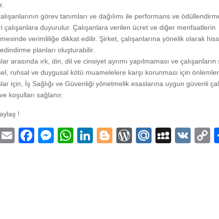
r.
çalışanlarının görev tanımları ve dağılımı ile performans ve ödüllendirm
eri çalışanlara duyurulur. Çalışanlara verilen ücret ve diğer menfaatlerin
nmesinde verimliliğe dikkat edilir. Şirket, çalışanlarına yönelik olarak his
edindirme planları oluşturabilir.
lar arasında ırk, din, dil ve cinsiyet ayrımı yapılmaması ve çalışanların 
iksel, ruhsal ve duygusal kötü muamelelere karşı korunması için önlemler 
lar için, İş Sağlığı ve Güvenliği yönetmelik esaslarına uygun güvenli ça
ve koşulları sağlanır.
aylaş !
T
E
F
M
W
Li
Bl
W
M
M
V
wi
m
a
e
h
n
o
or
ail
y
K
o
t
ail
c
ss
at
k
g
d
.R
S
p
er
e
e
s
e
g
Pr
u
p
y
b
n
A
dI
er
e
a
L
o
g
p
n
ss
c
n