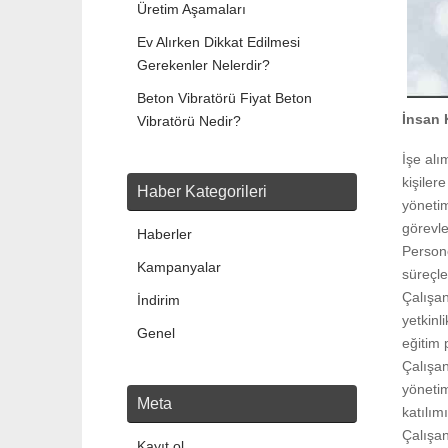
Üretim Aşamaları
Ev Alırken Dikkat Edilmesi
Gerekenler Nelerdir?
Beton Vibratörü Fiyat Beton
İnsan 
Vibratörü Nedir?
İşe alı
kişiler
Haber Kategorileri
yöneti
görevle
Haberler
Persone
Kampanyalar
süreçle
Çalışan
İndirim
yetkinl
Genel
eğitim p
Çalışan
yönetim
Meta
katılım
Çalışanl
Kayıt ol