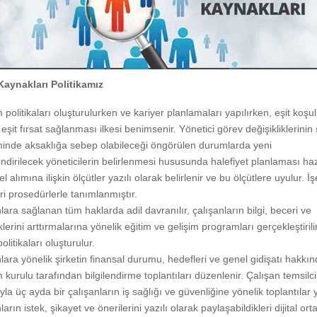
Kaynakları Politikamız
m politikaları oluşturulurken ve kariyer planlamaları yapılırken, eşit koşul
e eşit fırsat sağlanması ilkesi benimsenir. Yönetici görev değişikliklerinin 
minde aksaklığa sebep olabileceği öngörülen durumlarda yeni
ndirilecek yöneticilerin belirlenmesi hususunda halefiyet planlaması hazı
l alımına ilişkin ölçütler yazılı olarak belirlenir ve bu ölçütlere uyulur. İ
ri prosedürlerle tanımlanmıştır.
lara sağlanan tüm haklarda adil davranılır, çalışanların bilgi, beceri ve
iklerini arttırmalarına yönelik eğitim ve gelişim programları gerçekleştirili
olitikaları oluşturulur.
lara yönelik şirketin finansal durumu, hedefleri ve genel gidişatı hakkı
 kurulu tarafından bilgilendirme toplantıları düzenlenir. Çalışan temsilci
ıyla üç ayda bir çalışanların iş sağlığı ve güvenliğine yönelik toplantılar y
arın istek, şikayet ve önerilerini yazılı olarak paylaşabildikleri dijital or