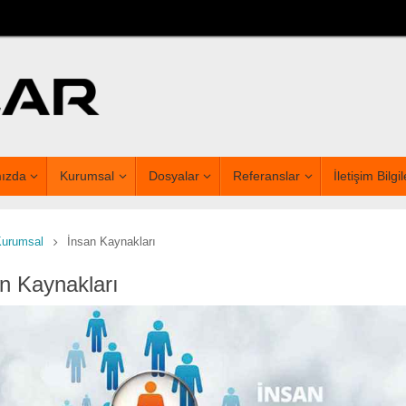
ızda
Kurumsal
Dosyalar
Referanslar
İletişim Bilgil
Kurumsal
İnsan Kaynakları
n Kaynakları