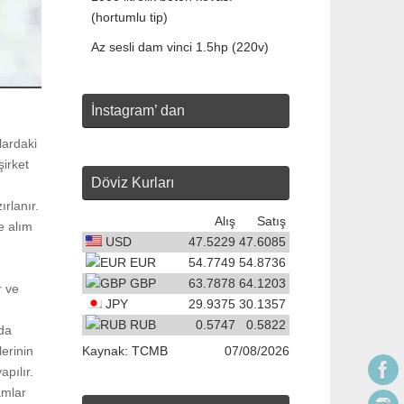
(hortumlu tip)
Az sesli dam vinci 1.5hp (220v)
İnstagram’ dan
lardaki
şirket
Döviz Kurları
rlanır.
Alış
Satış
şe alım
USD
47.5229
47.6085
EUR
54.7749
54.8736
GBP
63.7878
64.1203
r ve
JPY
29.9375
30.1357
RUB
0.5747
0.5822
nda
lerinin
Kaynak:
TCMB
07/08/2026
apılır.
tamlar