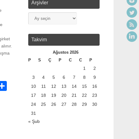
Arşivler
e
se
şirket
Takvim
alınır.
Ağustos 2026
lışma
P
S
Ç
P
C
C
P
1
2
3
4
5
6
7
8
9
C
P
10
11
12
13
14
15
16
a
17
18
19
20
21
22
23
yl
24
25
26
27
28
29
30
a
31
« Şub
i
ş