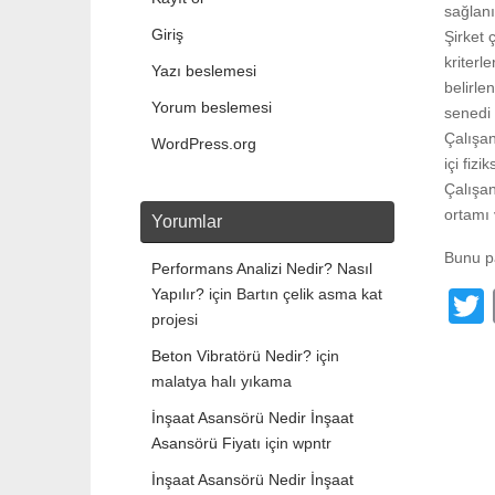
sağlanı
Giriş
Şirket 
kriterl
Yazı beslemesi
belirle
Yorum beslemesi
senedi 
Çalışan
WordPress.org
içi fiz
Çalışan
ortamı 
Yorumlar
Bunu p
Performans Analizi Nedir? Nasıl
Yapılır?
için
Bartın çelik asma kat
projesi
Beton Vibratörü Nedir?
için
t
malatya halı yıkama
İnşaat Asansörü Nedir İnşaat
Asansörü Fiyatı
için
wpntr
İnşaat Asansörü Nedir İnşaat