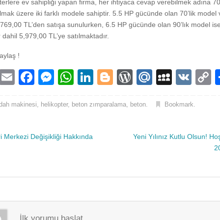
terlere ev sahipliği yapan firma, her ihtiyaca cevap verebilmek adına 70’
olmak üzere iki farklı modele sahiptir. 5.5 HP gücünde olan 70’lik model 
,769,00 TL’den satışa sunulurken, 6.5 HP gücünde olan 90’lık model is
r dahil 5,979,00 TL’ye satılmaktadır.
aylaş !
T
E
F
M
W
Li
Bl
W
M
M
V
wi
m
a
e
h
n
o
or
ail
y
K
o
t
ail
c
ss
at
k
g
d
.R
S
p
dah makinesi
,
helikopter
,
beton zımparalama
,
beton
.
Bookmark
.
er
e
e
s
e
g
Pr
u
p
y
b
n
A
dI
er
e
a
L
i Merkezi Değişikliği Hakkında
Yeni Yılınız Kutlu Olsun! Ho
2
o
g
p
n
ss
c
n
o
er
p
e
k
k