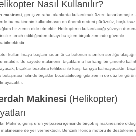
elikopter Nasıl Kullanılır?
h makinesi
, geniş ve rahat alanlarda kullanılmak üzere tasarlanmıştır.
erde bu makinenin kullanılmasın en önemli nedeni pürüzsüz, boşluksuz
ğlam bir zemin elde etmektir. Helikopterin kullanılacağı yüzeyin duru
tiriciler tercih edildiğinden dolayı bu işlem birçok zeminde güvenle
abilmektedir.
pter kullanılmaya başlanmadan önce betonun istenilen sertliğe ulaştığ
unmalıdır. Bu sayede makinenin bıçaklarına herhangi bir çimento kalınt
yacak, bıçaklar bozulma tehlikesi ile karşı karşıya kalmayacaktır. Bıça
 bulaşması halinde bıçaklar bozulabileceği gibi zemin de düz bir gör
lmayacaktır.
erdah Makinesi
(Helikopter)
yatları
ar Makine, geniş ürün yelpazesi içerisinde birçok iş makinesinde olduğ
 makinesine de yer vermektedir. Benzinli Honda motoru ile desteklenen