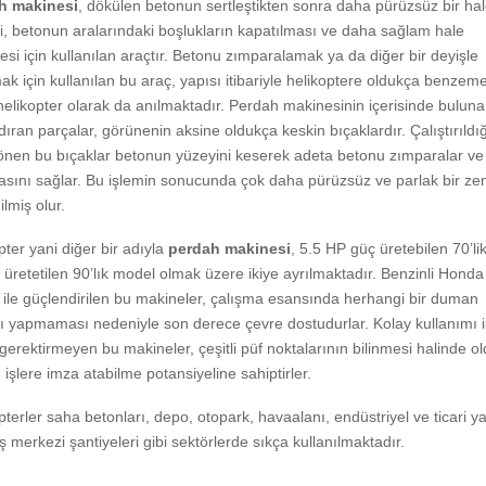
h makinesi
, dökülen betonun sertleştikten sonra daha pürüzsüz bir ha
, betonun aralarındaki boşlukların kapatılması ve daha sağlam hale
mesi için kullanılan araçtır. Betonu zımparalamak ya da diğer bir deyişle
ak için kullanılan bu araç, yapısı itibariyle helikoptere oldukça benze
helikopter olarak da anılmaktadır. Perdah makinesinin içerisinde bulun
dıran parçalar, görünenin aksine oldukça keskin bıçaklardır. Çalıştırıldı
önen bu bıçaklar betonun yüzeyini keserek adeta betonu zımparalar ve
sını sağlar. Bu işlemin sonucunda çok daha pürüzsüz ve parlak bir ze
ilmiş olur.
pter yani diğer bir adıyla
perdah makinesi
, 5.5 HP güç üretebilen 70’li
üretetilen 90’lık model olmak üzere ikiye ayrılmaktadır. Benzinli Honda
ile güçlendirilen bu makineler, çalışma esansında herhangi bir duman
ı yapmaması nedeniyle son derece çevre dostudurlar. Kolay kullanımı i
 gerektirmeyen bu makineler, çeşitli püf noktalarının bilinmesi halinde o
ı işlere imza atabilme potansiyeline sahiptirler.
pterler saha betonları, depo, otopark, havaalanı, endüstriyel ve ticari y
iş merkezi şantiyeleri gibi sektörlerde sıkça kullanılmaktadır.