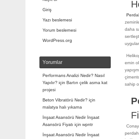
H
Giriş
Perda
Yazı beslemesi
zeminl
daha sa
Yorum beslemesi
sertleş
WordPress.org
uygulan
Heliko
Yorumlar
emin ol
yapışma
Performans Analizi Nedir? Nasıl
çimento
Yapılır?
için
Bartın çelik asma kat
sahip o
projesi
P
Beton Vibratörü Nedir?
için
malatya halı yıkama
Fi
İnşaat Asansörü Nedir İnşaat
Asansörü Fiyatı
için
wpntr
Conayl
perdah
İnşaat Asansörü Nedir İnşaat