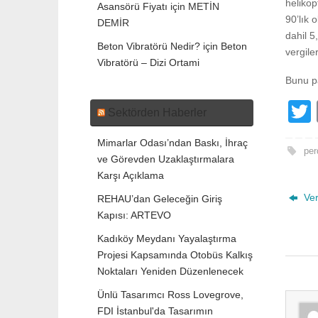
helikop
Asansörü Fiyatı
için
METİN
90’lık 
DEMİR
dahil 5
Beton Vibratörü Nedir?
için
Beton
vergile
Vibratörü – Dizi Ortami
Bunu p
Sektörden Haberler
Mimarlar Odası’ndan Baskı, İhraç
t
per
ve Görevden Uzaklaştırmalara
Karşı Açıklama
Ver
REHAU’dan Geleceğin Giriş
Kapısı: ARTEVO
Kadıköy Meydanı Yayalaştırma
Projesi Kapsamında Otobüs Kalkış
Noktaları Yeniden Düzenlenecek
Ünlü Tasarımcı Ross Lovegrove,
FDI İstanbul'da Tasarımın