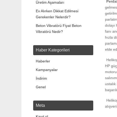
Perda
Üretim Aşamaları
gelmesi
Ev Alırken Dikkat Edilmesi
getiril
Gerekenler Nelerdir?
parlatm
dolayı 
Beton Vibratörü Fiyat Beton
fanı an
Vibratörü Nedir?
hızla d
parlama
elde ed
Haber Kategorileri
Heliko
Haberler
HP güç 
Kampanyalar
motoru 
salınım
İndirim
ustalık
Genel
başarıl
Heliko
Meta
alışver
Kayıt ol