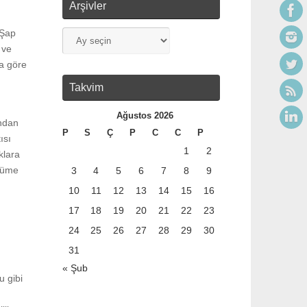
Arşivler
 Şap
 ve
ma göre
Takvim
Ağustos 2026
ından
P
S
Ç
P
C
C
P
ısı
1
2
klara
ünüme
3
4
5
6
7
8
9
10
11
12
13
14
15
16
17
18
19
20
21
22
23
24
25
26
27
28
29
30
31
« Şub
u gibi