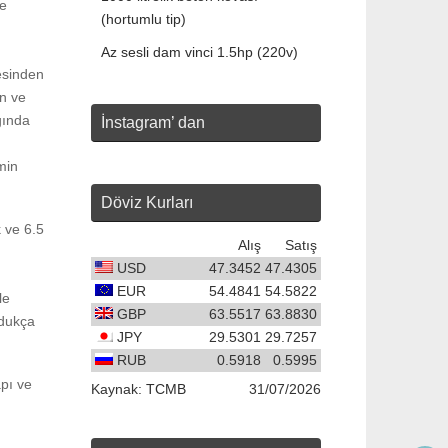
le
(hortumlu tip)
Az sesli dam vinci 1.5hp (220v)
mesinden
an ve
ğında
İnstagram’ dan
min
Döviz Kurları
k ve 6.5
Alış
Satış
USD
47.3452
47.4305
EUR
54.4841
54.5822
le
GBP
63.5517
63.8830
ldukça
JPY
29.5301
29.7257
RUB
0.5918
0.5995
apı ve
Kaynak:
TCMB
31/07/2026