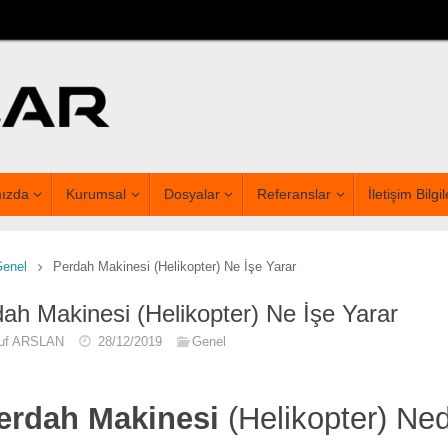
ızda
Kurumsal
Dosyalar
Referanslar
İletişim Bilgil
Genel
Perdah Makinesi (Helikopter) Ne İşe Yarar
ah Makinesi (Helikopter) Ne İşe Yarar
uf ARSLAN
28/12/2019
Genel
erdah Makinesi
(Helikopter) Ned