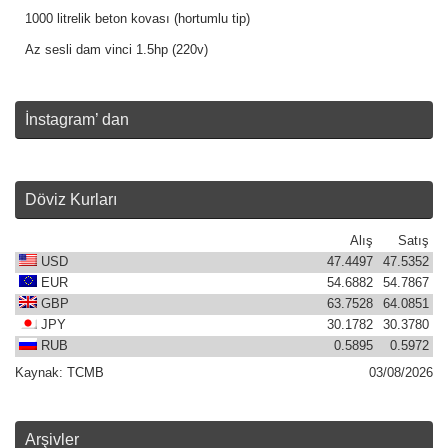
1000 litrelik beton kovası (hortumlu tip)
Az sesli dam vinci 1.5hp (220v)
İnstagram’ dan
Döviz Kurları
Alış
Satış
USD
47.4497
47.5352
EUR
54.6882
54.7867
GBP
63.7528
64.0851
JPY
30.1782
30.3780
RUB
0.5895
0.5972
Kaynak:
TCMB
03/08/2026
Arşivler