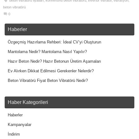
beton vibratörü fiyatları
,
konvertörlü beton vibratörü
,
invertör vibratör
,
vibrasyon
,
beton vibratörü
0
Haberler
Özgeçmiş Hazırlama Rehberi: İdeal CV’yi Oluşturun
Mantolama Nedir? Mantolama Nasıl Yapılır?
Hazır Beton Nedir? Hazır Betonun Üretim Aşamaları
Ev Alırken Dikkat Edilmesi Gerekenler Nelerdir?
Beton Vibratörü Fiyat Beton Vibratörü Nedir?
Haber Kategorileri
Haberler
Kampanyalar
İndirim