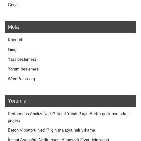
Genel
Meta
Kayıt ol
Giriş
Yazı beslemesi
Yorum beslemesi
WordPress.org
Yorumlar
Performans Analizi Nedir? Nasıl Yapılır?
için
Bartın çelik asma kat
projesi
Beton Vibratörü Nedir?
için
malatya halı yıkama
İnşaat Asansörü Nedir İnşaat Asansörü Fiyatı
için
wpntr