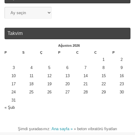
Takvim
Ağustos 2026
P
S
Ç
P
C
C
P
1
2
3
4
5
6
7
8
9
10
11
12
13
14
15
16
17
18
19
20
21
22
23
24
25
26
27
28
29
30
31
« Şub
Şimdi şuradasınız:
Ana sayfa »
»
beton vibratörü fiyatları