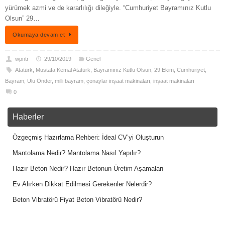
yürümek azmi ve de kararlılığı dileğiyle. “Cumhuriyet Bayramınız Kutlu
Olsun” 29…
Okumaya devam et
wpntr
29/10/2019
Genel
Atatürk
,
Mustafa Kemal Atatürk
,
Bayramınız Kutlu Olsun
,
29 Ekim
,
Cumhuriyet
,
Bayram
,
Ulu Önder
,
milli bayram
,
çonaylar inşaat makinaları
,
inşaat makinaları
0
Haberler
Özgeçmiş Hazırlama Rehberi: İdeal CV’yi Oluşturun
Mantolama Nedir? Mantolama Nasıl Yapılır?
Hazır Beton Nedir? Hazır Betonun Üretim Aşamaları
Ev Alırken Dikkat Edilmesi Gerekenler Nelerdir?
Beton Vibratörü Fiyat Beton Vibratörü Nedir?