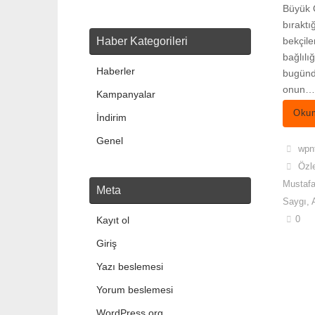
Büyük Ö
bıraktı
Haber Kategorileri
bekçile
bağlılı
Haberler
bugünd
onun…
Kampanyalar
Okum
İndirim
Genel
wpn
Özl
Mustaf
Meta
Saygı
,
0
Kayıt ol
Giriş
Yazı beslemesi
Yorum beslemesi
WordPress.org