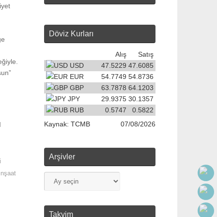
iyet
Döviz Kurları
ğe
Alış
Satış
eğiyle.
USD
47.5229
47.6085
sun”
EUR
54.7749
54.8736
GBP
63.7878
64.1203
JPY
29.9375
30.1357
RUB
0.5747
0.5822
Kaynak:
TCMB
07/08/2026
l
Arşivler
i
inşaat
Takvim