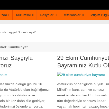
ızda
Kurumsal
Dosyalar
Referanslar
İletişim Bilgil
osts tagged "Cumhuriyet"
tiket: Cumhuriyet
ızı Saygıyla
29 Ekim Cumhuriye
yoruz
Bayramınız Kutlu O
 Kasım‘da olduğu gibi bu 10
Atatürk’ün önderliğinde büyük Tü
a da Atatürk’e olan bağlılığımızı
Milleti’nin kanı, canı ve sonsuz
imizi ortak düşünce ve
emekleriyle kurulan Cumhuriyetimi
rla bir kez daha dile getiriyor,
tüm değerleriyle sonsuza kadar
nderimizi özlemle anıyoruz.
yaşatmak hepimizin vazgeçilmez 