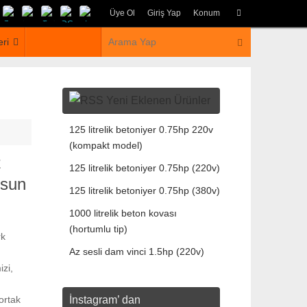
Üye Ol
Giriş Yap
Konum
eri
Yeni Eklenen Ürünler
125 litrelik betoniyer 0.75hp 220v
(kompakt model)
t
125 litrelik betoniyer 0.75hp (220v)
lsun
125 litrelik betoniyer 0.75hp (380v)
1000 litrelik beton kovası
(hortumlu tip)
rk
Az sesli dam vinci 1.5hp (220v)
zi,
ortak
İnstagram’ dan