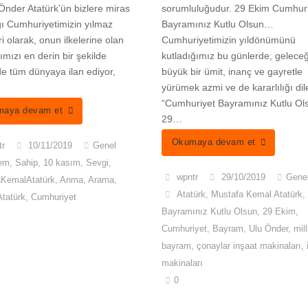
nder Atatürk’ün bizlere miras
sorumluluğudur. 29 Ekim Cumhur
ğı Cumhuriyetimizin yılmaz
Bayramınız Kutlu Olsun…
ri olarak, onun ilkelerine olan
Cumhuriyetimizin yıldönümünü
ğımızı en derin bir şekilde
kutladığımız bu günlerde, gelece
e tüm dünyaya ilan ediyor,
büyük bir ümit, inanç ve gayretle
yürümek azmi ve de kararlılığı dil
“Cumhuriyet Bayramınız Kutlu Ol
aya devam et
29…
Okumaya devam et
tr
10/11/2019
Genel
em
,
Sahip
,
10 kasım
,
Sevgi
,
wpntr
29/10/2019
Gene
aKemalAtatürk
,
Anma
,
Arama
,
Atatürk
,
Mustafa Kemal Atatürk
,
Atatürk
,
Cumhuriyet
Bayramınız Kutlu Olsun
,
29 Ekim
,
Cumhuriyet
,
Bayram
,
Ulu Önder
,
mill
bayram
,
çonaylar inşaat makinaları
,
makinaları
0