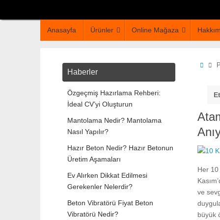
Anasayfa
Ürünler
Online Mağaza
Hakkım
P
Haberler
Özgeçmiş Hazırlama Rehberi:
E
İdeal CV’yi Oluşturun
Atam
Mantolama Nedir? Mantolama
Anı
Nasıl Yapılır?
Hazır Beton Nedir? Hazır Betonun
Üretim Aşamaları
Her 10
Ev Alırken Dikkat Edilmesi
Kasım’d
Gerekenler Nelerdir?
ve sevg
Beton Vibratörü Fiyat Beton
duygula
Vibratörü Nedir?
büyük ö