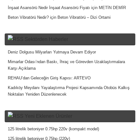
İnşaat Asansörü Nedir İnşaat Asansörü Fiyatı
için
METİN DEMİR
Beton Vibratörü Nedir?
için
Beton Vibratörü – Dizi Ortami
Sektörden Haberler
Deniz Dolgusu Milyarları Yutmaya Devam Ediyor
Mimarlar Odası’ndan Baskı, İhraç ve Görevden Uzaklaştırmalara
Karşı Açıklama
REHAU’dan Geleceğin Giriş Kapısı: ARTEVO
Kadıköy Meydanı Yayalaştırma Projesi Kapsamında Otobüs Kalkış
Noktaları Yeniden Düzenlenecek
Yeni Eklenen Ürünler
125 litrelik betoniyer 0.75hp 220v (kompakt model)
125 litrelik betoniyer 0.75hp (220v)