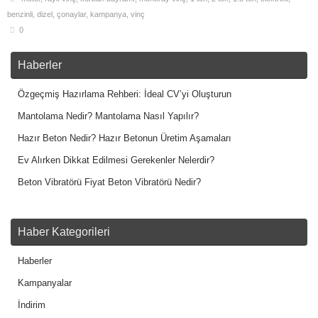
benzinli
,
dizel
,
çonaylar
,
kampanya
,
vinç
0
Haberler
Özgeçmiş Hazırlama Rehberi: İdeal CV’yi Oluşturun
Mantolama Nedir? Mantolama Nasıl Yapılır?
Hazır Beton Nedir? Hazır Betonun Üretim Aşamaları
Ev Alırken Dikkat Edilmesi Gerekenler Nelerdir?
Beton Vibratörü Fiyat Beton Vibratörü Nedir?
Haber Kategorileri
Haberler
Kampanyalar
İndirim