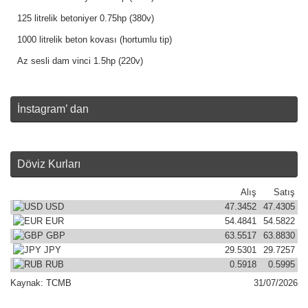
125 litrelik betoniyer 0.75hp (380v)
1000 litrelik beton kovası (hortumlu tip)
Az sesli dam vinci 1.5hp (220v)
İnstagram’ dan
Döviz Kurları
Alış
Satış
USD
47.3452
47.4305
EUR
54.4841
54.5822
GBP
63.5517
63.8830
JPY
29.5301
29.7257
RUB
0.5918
0.5995
Kaynak:
TCMB
31/07/2026