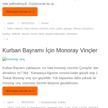
elde edilmekteydi. Günümüzde bu işi…
Okumaya devam et
wpntr
30/10/2019
Genel
beton mikseri
,
harç karma
,
çimento
,
kum
,
çakıl
,
agrega
,
mikser
,
karıştırıcı
,
tambur
,
elektrik
,
benzin
,
motor
,
dizel
,
inşaat makinaları
,
betoniyer
0
Kurban Bayramı İçin Monoray Vinçler
Kurban Bayramı yaklaşıyor, siz hala monoray vincinizi Çonaylar’ dan
almadınız mı? Not : Kampanya Ağustos sonuna kadar geçerli olup 1
Tonluk Monoray vinç için geçerlidir. Yük kapasitesi daha yüksek bir
monoray vinç isterseniz bizimle iletişime geçebilirsiniz.
Okumaya devam et
wpntr
08/08/2019
Kampanyalar
,
İndirim
motor
,
raylı vinç
,
kurban bayramı
,
monoray vinç
,
1 ton
,
2 ton
,
1.5 ton
,
elektrikli
,