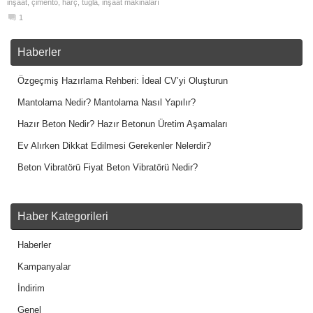
inşaat
,
çimento
,
harç
,
tuğla
,
inşaat makinaları
1
Haberler
Özgeçmiş Hazırlama Rehberi: İdeal CV’yi Oluşturun
Mantolama Nedir? Mantolama Nasıl Yapılır?
Hazır Beton Nedir? Hazır Betonun Üretim Aşamaları
Ev Alırken Dikkat Edilmesi Gerekenler Nelerdir?
Beton Vibratörü Fiyat Beton Vibratörü Nedir?
Haber Kategorileri
Haberler
Kampanyalar
İndirim
Genel