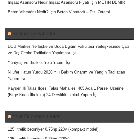
İnşaat Asansörü Nedir İnşaat Asansörü Fiyatı
için
METİN DEMİR
Beton Vibratörü Nedir?
için
Beton Vibratörü – Dizi Ortami
Sektörden Haberler
DEÜ Merkez Yerleşke ve Buca Eğitim Fakültesi Yerleşkesinde Çatı
ve Dış Cephe Tadilatları Yapılması İşi
Yürüyüş ve Bisiklet Yolu Yapım İşi
Nilüfer Hatun Yurdu 2026 Yılı Bakım Onarım ve Yangın Tadilatları
Yapım İşi
Kayseri İli Talas İlçesi Talas Mahallesi 405 Ada 1 Parsel Üzerine
(Bilge Kaan İlkokulu) 24 Derslikli İlkokul Yapım İşi
Yeni Eklenen Ürünler
125 litrelik betoniyer 0.75hp 220v (kompakt model)