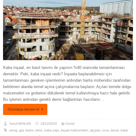
Kaba inşaat, en basit tanımı ile yapının %40 oranında tamamlanması
demektir. Peki, kaba inşaat nedir? İnşaata başlanabilmesi için
tamamlanması gereken işlemlerinin ardından harita mühendisi tarafından
belirlenen alanda temel açma çalışmalarına başlanır. Açılan temele dolgu
malzemeleri ve grobeton dökülerek temel kullanılmaya hazır hale getirilir.
Bu işlemin ardından gerekli demir bağlantıları hazırlanır…
Okumaya devam et
Yusuf ARSLAN
19/12/2019
Genel
ytong
,
gaz beton
,
bims
,
kaba yapı
,
inşaat malzemeleri
,
alçıpan
,
sıva
,
duvar
,
kaba