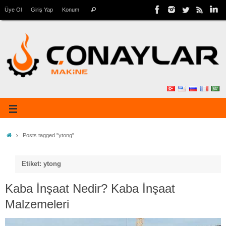
Üye Ol
Giriş Yap
Konum
Posts tagged "ytong"
Etiket: ytong
Kaba İnşaat Nedir? Kaba İnşaat
Malzemeleri