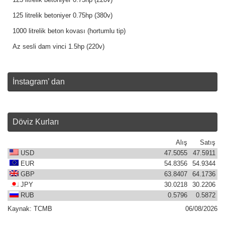
125 litrelik betoniyer 0.75hp (220v)
125 litrelik betoniyer 0.75hp (380v)
1000 litrelik beton kovası (hortumlu tip)
Az sesli dam vinci 1.5hp (220v)
İnstagram’ dan
Döviz Kurları
Alış
Satış
USD
47.5055
47.5911
EUR
54.8356
54.9344
GBP
63.8407
64.1736
JPY
30.0218
30.2206
RUB
0.5796
0.5872
Kaynak:
TCMB
06/08/2026