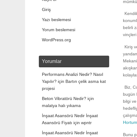
mümkü
Giriş
Kendil
Yazı beslemesi
konumla
belirli
Yorum beslemesi
vinçler
WordPress.org
Kiriş 
yandan 
Mekanik
Yorumlar
akışkan
Performans Analizi Nedir? Nasıl
kolayla
Yapılır?
için
Bartın çelik asma kat
Biz, C
projesi
bugün b
Beton Vibratörü Nedir?
için
bilgi v
malatya halı yıkama
hedefli
çalışm
İnşaat Asansörü Nedir İnşaat
Hortum
Asansörü Fiyatı
için
wpntr
İnşaat Asansörü Nedir İnşaat
Bunu p