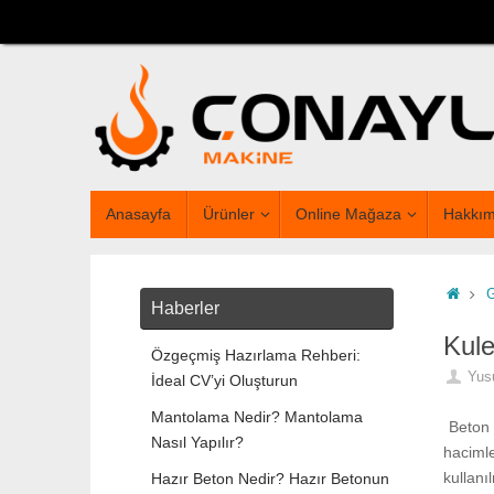
Anasayfa
Ürünler
Online Mağaza
Hakkım
Haberler
Kule
Özgeçmiş Hazırlama Rehberi:
Yus
İdeal CV’yi Oluşturun
Mantolama Nedir? Mantolama
Beton 
Nasıl Yapılır?
hacimle
kullanı
Hazır Beton Nedir? Hazır Betonun