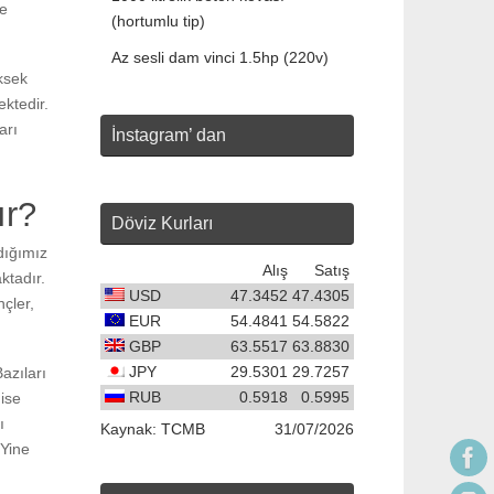
de
(hortumlu tip)
Az sesli dam vinci 1.5hp (220v)
ksek
ektedir.
arı
İnstagram’ dan
ır?
Döviz Kurları
dığımız
Alış
Satış
ktadır.
USD
47.3452
47.4305
nçler,
EUR
54.4841
54.5822
GBP
63.5517
63.8830
JPY
29.5301
29.7257
azıları
RUB
0.5918
0.5995
ise
ı
Kaynak:
TCMB
31/07/2026
 Yine