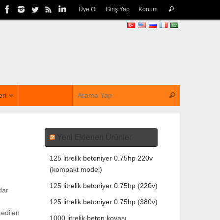
Üye Ol
Giriş Yap
Konum
eri
Yeni Eklenen Ürünler
125 litrelik betoniyer 0.75hp 220v
(kompakt model)
125 litrelik betoniyer 0.75hp (220v)
dar
125 litrelik betoniyer 0.75hp (380v)
 edilen
1000 litrelik beton kovası