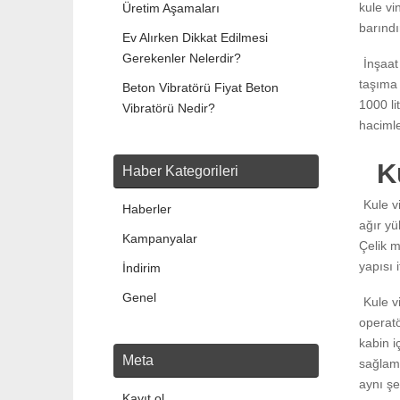
kule vi
Üretim Aşamaları
barındı
Ev Alırken Dikkat Edilmesi
Gerekenler Nelerdir?
İnşaat
taşıma 
Beton Vibratörü Fiyat Beton
1000 li
Vibratörü Nedir?
hacimle
K
Haber Kategorileri
Kule v
Haberler
ağır yü
Kampanyalar
Çelik m
yapısı 
İndirim
Genel
Kule v
operatö
kabin i
Meta
sağlama
aynı şe
Kayıt ol