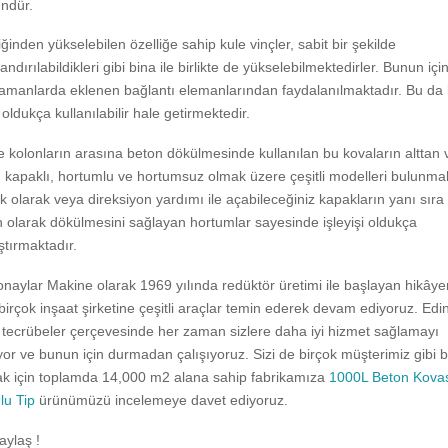
ndür.
iğinden yükselebilen özelliğe sahip kule vinçler, sabit bir şekilde
ndırılabildikleri gibi bina ile birlikte de yükselebilmektedirler. Bunun içi
 zamanlarda eklenen bağlantı elemanlarından faydalanılmaktadır. Bu da 
i oldukça kullanılabilir hale getirmektedir.
ve kolonların arasına beton dökülmesinde kullanılan bu kovaların alttan 
kapaklı, hortumlu ve hortumsuz olmak üzere çeşitli modelleri bulunmak
 olarak veya direksiyon yardımı ile açabileceğiniz kapakların yanı sıra
 olarak dökülmesini sağlayan hortumlar sayesinde işleyişi oldukça
ştırmaktadır.
onaylar Makine olarak 1969 yılında redüktör üretimi ile başlayan hikây
irçok inşaat şirketine çeşitli araçlar temin ederek devam ediyoruz. Edi
e tecrübeler çerçevesinde her zaman sizlere daha iyi hizmet sağlamayı
yor ve bunun için durmadan çalışıyoruz. Sizi de birçok müşterimiz gibi b
ak için toplamda 14,000 m2 alana sahip fabrikamıza
1000L Beton Kova
lu Tip
ürünümüzü incelemeye davet ediyoruz.
aylaş !