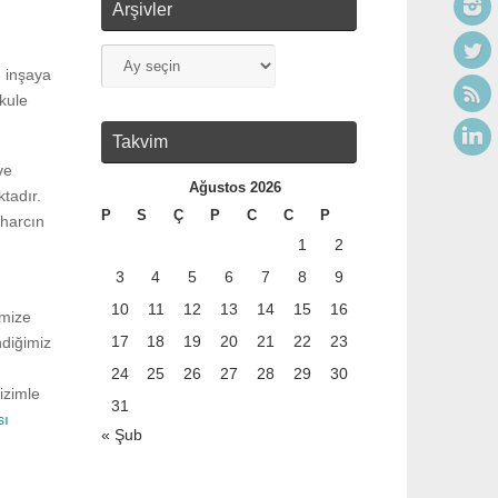
Arşivler
n inşaya
kule
Takvim
ve
Ağustos 2026
tadır.
P
S
Ç
P
C
C
P
 harcın
1
2
3
4
5
6
7
8
9
10
11
12
13
14
15
16
emize
17
18
19
20
21
22
23
ndiğimiz
24
25
26
27
28
29
30
izimle
31
sı
« Şub