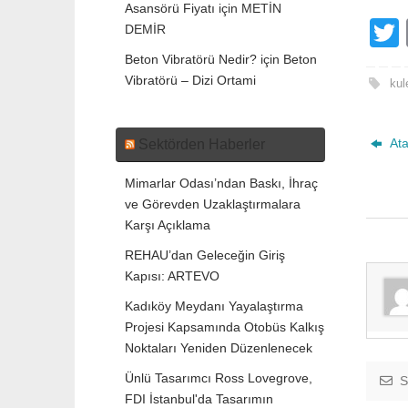
Asansörü Fiyatı
için
METİN
DEMİR
Beton Vibratörü Nedir?
için
Beton
Vibratörü – Dizi Ortami
t
kul
Ata
Sektörden Haberler
Mimarlar Odası’ndan Baskı, İhraç
ve Görevden Uzaklaştırmalara
Karşı Açıklama
REHAU’dan Geleceğin Giriş
Kapısı: ARTEVO
Kadıköy Meydanı Yayalaştırma
Projesi Kapsamında Otobüs Kalkış
Noktaları Yeniden Düzenlenecek
Ünlü Tasarımcı Ross Lovegrove,
S
FDI İstanbul'da Tasarımın