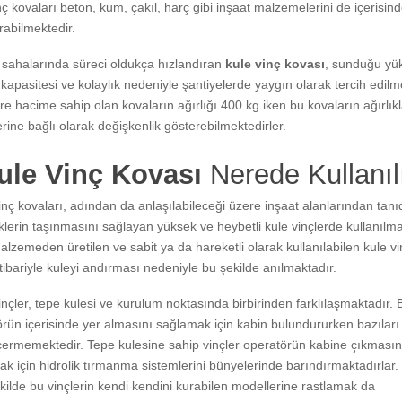
nç kovaları beton, kum, çakıl, harç gibi inşaat malzemelerini de içerisin
rabilmektedir.
 sahalarında süreci oldukça hızlandıran
kule vinç kovası
, sunduğu yü
kapasitesi ve kolaylık nedeniyle şantiyelerde yaygın olarak tercih edilm
tre hacime sahip olan kovaların ağırlığı 400 kg iken bu kovaların ağırlıkl
rine bağlı olarak değişkenlik gösterebilmektedirler.
ule Vinç Kovası
Nerede Kullanıl
inç kovaları, adından da anlaşılabileceği üzere inşaat alanlarından tanı
klerin taşınmasını sağlayan yüksek ve heybetli kule vinçlerde kullanılma
alzemeden üretilen ve sabit ya da hareketli olarak kullanılabilen kule vi
itibariyle kuleyi andırması nedeniyle bu şekilde anılmaktadır.
inçler, tepe kulesi ve kurulum noktasında birbirinden farklılaşmaktadır. B
rün içerisinde yer almasını sağlamak için kabin bulundururken bazıları 
çermemektedir. Tepe kulesine sahip vinçler operatörün kabine çıkmasın
k için hidrolik tırmanma sistemlerini bünyelerinde barındırmaktadırlar.
kilde bu vinçlerin kendi kendini kurabilen modellerine rastlamak da