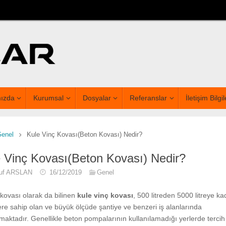
ızda
Kurumsal
Dosyalar
Referanslar
İletişim Bilgil
Genel
Kule Vinç Kovası(Beton Kovası) Nedir?
 Vinç Kovası(Beton Kovası) Nedir?
uf ARSLAN
16/12/2019
Genel
kovası olarak da bilinen
kule vinç kovası
, 500 litreden 5000 litreye ka
re sahip olan ve büyük ölçüde şantiye ve benzeri iş alanlarında
lmaktadır. Genellikle beton pompalarının kullanılamadığı yerlerde tercih