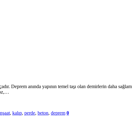
arçadır. Deprem anında yapının temel taşı olan demirlerin daha sağlam
roz,…
inşaat
,
kalıp
,
perde
,
beton
,
deprem
0