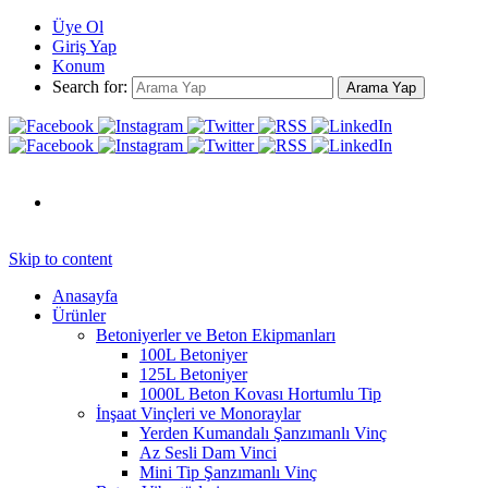
Üye Ol
Giriş Yap
Konum
Search for:
Arama Yap
Skip to content
Anasayfa
Ürünler
Betoniyerler ve Beton Ekipmanları
100L Betoniyer
125L Betoniyer
1000L Beton Kovası Hortumlu Tip
İnşaat Vinçleri ve Monoraylar
Yerden Kumandalı Şanzımanlı Vinç
Az Sesli Dam Vinci
Mini Tip Şanzımanlı Vinç