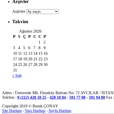
Arşivler
Arşivler
Takvim
Ağustos 2026
P
S
Ç
P
C
C
P
1
2
3
4
5
6
7
8
9
10
11
12
13
14
15
16
17
18
19
20
21
22
23
24
25
26
27
28
29
30
31
« Şub
Adres : Üniversite Mh. Firuzköy Bulvarı No: 72 AVCILAR / İST
Telefon :
0 (212) 428 18 25
-
428 18 84
-
591 77 00
-
591 94 80
Fax 
Copyright 2019 © Burak ÇONAY
Site Haritası
-
Yazı Haritası
-
Sayfa Haritası