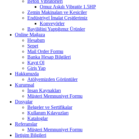
Beton Vibratörleri
Omuz Askılı Vibratör 1.5HP
Zemin Makinaları ve Kesiciler
Endüstriyel İmalat Çeşitlerimiz
Konveyörler
Bayiliğini Yaptığımız Ürünler
Online Mağaza
Hesabım
Sepet
Mail Order Formu
Banka Hesap Bilgileri
Kayıt Ol
Giriş Yap
Hakkımızda
Atölyemizden Görüntüler
Kurumsal
İnsan Kaynakları
Müşteri Memnuniyet Formu
Dosyalar
Belgeler ve Sertifikalar
Kullanım Kılavuzları
Kataloglar
Referanslar
Müşteri Memnuniyet Formu
İletişim Bilgileri