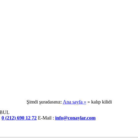
Şimdi şuradasınız:
Ana sayfa »
»
kalıp kilidi
ANBUL
:
0 (212) 690 12 72
E-Mail :
info@conaylar.com