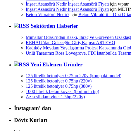
İnşaat Asansörü Nedir İnşaat Asansörü Fiyatı
için
wpntr
İnşaat Asansörü Nedir İnşaat Asansörü Fiyatı
için
METİ
Beton Vibratörü Nedir?
için
Beton Vibratörü – Dizi Orta
Sektörden Haberler
Mimarlar Odası’ndan Baskı, İhraç ve Görevden Uzaklaşt
REHAU’dan Geleceğin Giriş Kapısı: ARTEVO
Kadıköy Meydanı Yayalaştırma Projesi Kapsamında Otob
Ünlü Tasarımcı Ross Lovegrove, FDI İstanbul'da Tasarı
Yeni Eklenen Ürünler
125 litrelik betoniyer 0.75hp 220v (kompakt model)
125 litrelik betoniyer 0.75hp (220v)
125 litrelik betoniyer 0.75hp (380v)
1000 litrelik beton kovası (hortumlu tip)
Az sesli dam vinci 1.5hp (220v)
İnstagram’ dan
Döviz Kurları