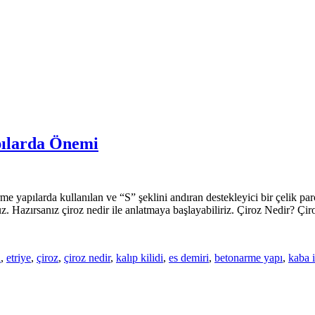
pılarda Önemi
arme yapılarda kullanılan ve “S” şeklini andıran destekleyici bir çelik p
uz. Hazırsanız çiroz nedir ile anlatmaya başlayabiliriz. Çiroz Nedir? Çi
a
,
etriye
,
çiroz
,
çiroz nedir
,
kalıp kilidi
,
es demiri
,
betonarme yapı
,
kaba 