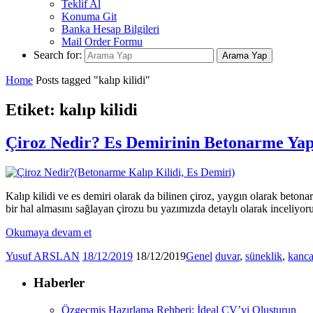
Teklif Al
Konuma Git
Banka Hesap Bilgileri
Mail Order Formu
Search for:
Arama Yap
Home
Posts tagged "kalıp kilidi"
Etiket: kalıp kilidi
Çiroz Nedir? Es Demirinin Betonarme Ya
Kalıp kilidi ve es demiri olarak da bilinen çiroz, yaygın olarak beton
bir hal almasını sağlayan çirozu bu yazımızda detaylı olarak inceliyor
Okumaya devam et
Yusuf ARSLAN
18/12/2019
18/12/2019
Genel
duvar
,
süneklik
,
kanc
Haberler
Özgeçmiş Hazırlama Rehberi: İdeal CV’yi Oluşturun