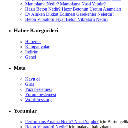
Mantolama Nedir? Mantolama Nasıl Yapılır?
Hazır Beton Nedir? Hazır Betonun Üretim Aşamaları
Ev Alırken Dikkat Edilmesi Gerekenler Nelerdir?
Beton Vibratörü Fiyat Beton Vibratörü Nedir?
Haber Kategorileri
Haberler
Kampanyalar
İndirim
Genel
Meta
Kayıt ol
Giriş
Yazı beslemesi
Yorum beslemesi
WordPress.org
Yorumlar
Performans Analizi Nedir? Nasıl Yapılır?
için
Bartın çeli
Beton Vibratörü Nedir?
için
malatya halı yıkama