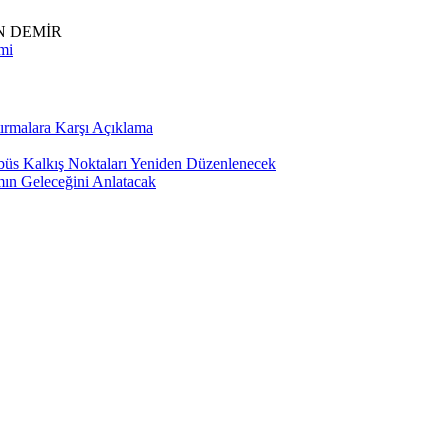
N DEMİR
mi
ırmalara Karşı Açıklama
üs Kalkış Noktaları Yeniden Düzenlenecek
mın Geleceğini Anlatacak