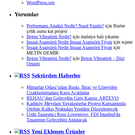
WordPress.org
Yorumlar
Performans Analizi Nedir? Nasıl Yapılır?
için
Bartın
çelik asma kat projesi
Beton Vibratörü Nedir?
için
malatya halı yıkama
İnşaat Asansörü Nedir İnşaat Asansörü Fiyatı
için
wpntr
İnşaat Asansörü Nedir İnşaat Asansörü Fiyatı
için
METİN DEMİR
Beton Vibratörü Nedir?
için
Beton Vibratörü – Dizi
Ortami
Sektörden Haberler
Mimarlar Odası’ndan Baskı, İhraç ve Görevden
Uzaklaştırmalara Karşı Açıklama
REHAU’dan Geleceğin Giriş Kapısı: ARTEVO
Kadıköy Meydanı Yayalaştırma Projesi Kapsamında
Otobüs Kalkış Noktaları Yeniden Düzenlenecek
Ünlü Tasarımcı Ross Lovegrove, FDI İstanbul'da
Tasarımın Geleceğini Anlatacak
Yeni Eklenen Ürünler