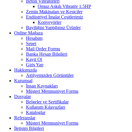
Beton Vibratörleri
Omuz Askılı Vibratör 1.5HP
Zemin Makinaları ve Kesiciler
Endüstriyel İmalat Çeşitlerimiz
Konveyörler
Bayiliğini Yaptığımız Ürünler
Online Mağaza
Hesabım
Sepet
Mail Order Formu
Banka Hesap Bilgileri
Kayıt Ol
Giriş Yap
Hakkımızda
Atölyemizden Görüntüler
Kurumsal
İnsan Kaynakları
Müşteri Memnuniyet Formu
Dosyalar
Belgeler ve Sertifikalar
Kullanım Kılavuzları
Kataloglar
Referanslar
Müşteri Memnuniyet Formu
İletişim Bilgileri