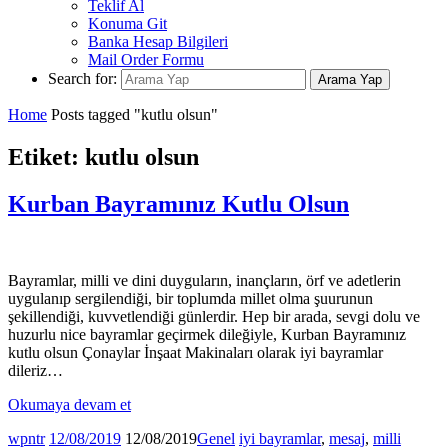
Teklif Al
Konuma Git
Banka Hesap Bilgileri
Mail Order Formu
Search for:
Arama Yap
Home
Posts tagged "kutlu olsun"
Etiket: kutlu olsun
Kurban Bayramınız Kutlu Olsun
Bayramlar, milli ve dini duyguların, inançların, örf ve adetlerin
uygulanıp sergilendiği, bir toplumda millet olma şuurunun
şekillendiği, kuvvetlendiği günlerdir. Hep bir arada, sevgi dolu ve
huzurlu nice bayramlar geçirmek dileğiyle, Kurban Bayramınız
kutlu olsun Çonaylar İnşaat Makinaları olarak iyi bayramlar
dileriz…
Okumaya devam et
wpntr
12/08/2019
12/08/2019
Genel
iyi bayramlar
,
mesaj
,
milli