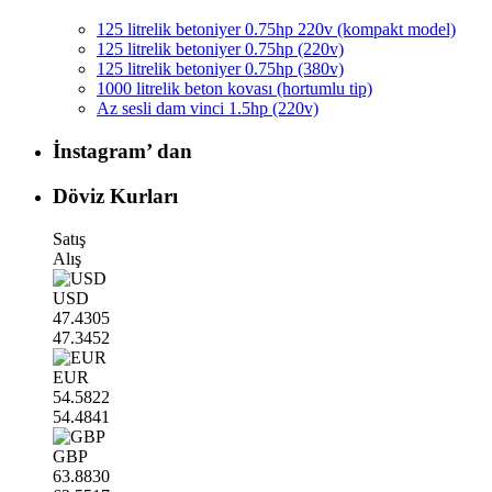
125 litrelik betoniyer 0.75hp 220v (kompakt model)
125 litrelik betoniyer 0.75hp (220v)
125 litrelik betoniyer 0.75hp (380v)
1000 litrelik beton kovası (hortumlu tip)
Az sesli dam vinci 1.5hp (220v)
İnstagram’ dan
Döviz Kurları
Satış
Alış
USD
47.4305
47.3452
EUR
54.5822
54.4841
GBP
63.8830