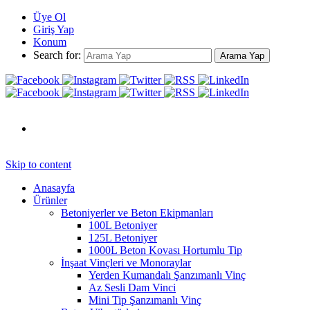
Üye Ol
Giriş Yap
Konum
Search for:
Arama Yap
Skip to content
Anasayfa
Ürünler
Betoniyerler ve Beton Ekipmanları
100L Betoniyer
125L Betoniyer
1000L Beton Kovası Hortumlu Tip
İnşaat Vinçleri ve Monoraylar
Yerden Kumandalı Şanzımanlı Vinç
Az Sesli Dam Vinci
Mini Tip Şanzımanlı Vinç