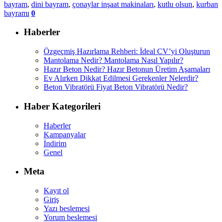
bayram
,
dini bayram
,
çonaylar inşaat makinaları
,
kutlu olsun
,
kurban
bayramı
0
Haberler
Özgeçmiş Hazırlama Rehberi: İdeal CV’yi Oluşturun
Mantolama Nedir? Mantolama Nasıl Yapılır?
Hazır Beton Nedir? Hazır Betonun Üretim Aşamaları
Ev Alırken Dikkat Edilmesi Gerekenler Nelerdir?
Beton Vibratörü Fiyat Beton Vibratörü Nedir?
Haber Kategorileri
Haberler
Kampanyalar
İndirim
Genel
Meta
Kayıt ol
Giriş
Yazı beslemesi
Yorum beslemesi