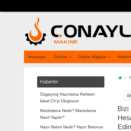
Anasayfa
Ürünler
Online Mağaza
Hakkım
P
Haberler
Özgeçmiş Hazırlama Rehberi:
Et
İdeal CV’yi Oluşturun
Bizi
Mantolama Nedir? Mantolama
Hesa
Nasıl Yapılır?
Edi
Hazır Beton Nedir? Hazır Betonun