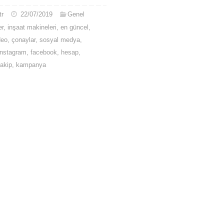
tr
22/07/2019
Genel
er
,
inşaat makineleri
,
en güncel
,
deo
,
çonaylar
,
sosyal medya
,
instagram
,
facebook
,
hesap
,
takip
,
kampanya