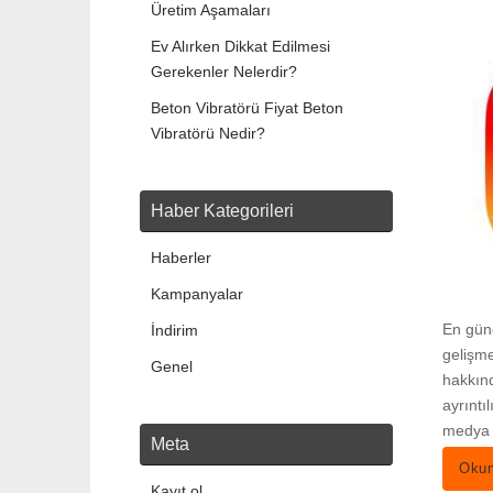
Üretim Aşamaları
Ev Alırken Dikkat Edilmesi
Gerekenler Nelerdir?
Beton Vibratörü Fiyat Beton
Vibratörü Nedir?
Haber Kategorileri
Haberler
Kampanyalar
En gün
İndirim
gelişme
Genel
hakkınd
ayrıntı
medya 
Meta
Okum
Kayıt ol