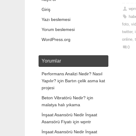
wpn
Giriş
hab
Yazı beslemesi
foto
,
vi
Yorum beslemesi
twitter
,
WordPress.org
online
,
0
Yorumlar
Performans Analizi Nedir? Nasıl
Yapılır?
için
Bartın çelik asma kat
projesi
Beton Vibratörü Nedir?
için
malatya halı yıkama
İnşaat Asansörü Nedir İnşaat
Asansörü Fiyatı
için
wpntr
İnşaat Asansörü Nedir İnşaat