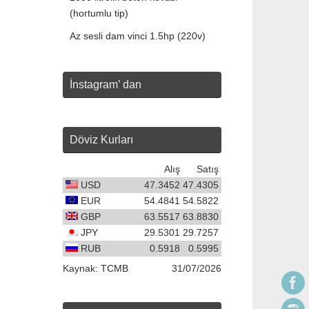
(hortumlu tip)
Az sesli dam vinci 1.5hp (220v)
İnstagram’ dan
Döviz Kurları
Alış
Satış
USD
47.3452
47.4305
EUR
54.4841
54.5822
GBP
63.5517
63.8830
JPY
29.5301
29.7257
RUB
0.5918
0.5995
Kaynak:
TCMB
31/07/2026