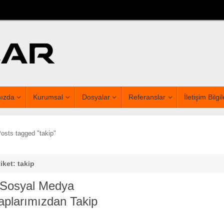
ızda
Kurumsal
Dosyalar
Referanslar
İletişim Bilgil
osts tagged "takip"
iket: takip
 Sosyal Medya
plarımızdan Takip
n