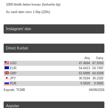
1000 litrelik beton kovası (hortumlu tip)
Az sesli dam vinci 1.5hp (220v)
İnstagram’ dan
Döviz Kurları
Alış
Satış
USD
47.4694
47.5550
EUR
54.6413
54.7397
GBP
63.6888
64.0208
JPY
30.0194
30.2182
RUB
0.5829
0.5905
Kaynak:
TCMB
04/08/2026
Arşivler