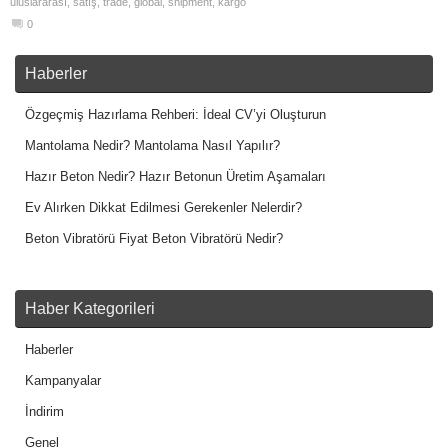
uluslararası
,
satış
,
trade
,
global
,
shipment
,
kargo
0
Haberler
Özgeçmiş Hazırlama Rehberi: İdeal CV’yi Oluşturun
Mantolama Nedir? Mantolama Nasıl Yapılır?
Hazır Beton Nedir? Hazır Betonun Üretim Aşamaları
Ev Alırken Dikkat Edilmesi Gerekenler Nelerdir?
Beton Vibratörü Fiyat Beton Vibratörü Nedir?
Haber Kategorileri
Haberler
Kampanyalar
İndirim
Genel