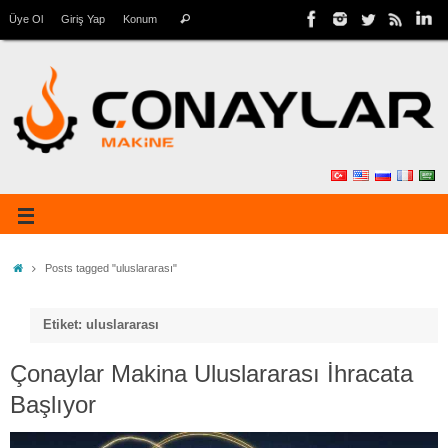
Üye Ol
Giriş Yap
Konum
Posts tagged "uluslararası"
Etiket: uluslararası
Çonaylar Makina Uluslararası İhracata
Başlıyor