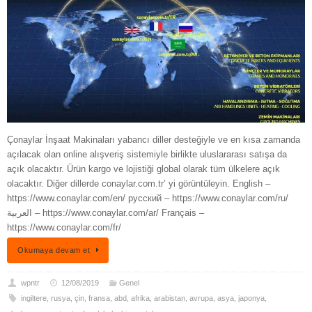
Çonaylar İnşaat Makinaları yabancı diller desteğiyle ve en kısa zamanda
açılacak olan online alışveriş sistemiyle birlikte uluslararası satışa da
açık olacaktır. Ürün kargo ve lojistiği global olarak tüm ülkelere açık
olacaktır. Diğer dillerde conaylar.com.tr’ yi görüntüleyin. English –
https://www.conaylar.com/en/ русский – https://www.conaylar.com/ru/
العربية – https://www.conaylar.com/ar/ Français –
https://www.conaylar.com/fr/
Okumaya devam et
wpntr
12/08/2019
Genel
ingiltere
,
rusya
,
çin
,
fransa
,
abd
,
afrika
,
arabistan
,
avrupa
,
asya
,
japonya
,