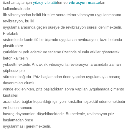
özel amaçlar için
yüzey vibratör
leri ve
vibrasyon mastar
ları
kullanılmaktadır.
İlk vibrasyondan belirli bir süre sonra tekrar vibrasyon uygulanmasına
revibrasyon, bu iki
uygulama arasında geçen süreye de revibrasyon süresi denilmektedir.
Prefabrik
sistemlerde kontrollü bir biçimde uygulanan revibrasyon, taze betonda
plastik rötre
çatlaklarını yok ederek ve terleme üzerinde olumlu etkiler göstererek
beton kalitesini
yükseltmektedir. Ancak ilk vibrasyonla revibrasyon arasındaki zaman
şüphesiz priz
süresine bağlıdır. Priz başlamadan önce yapılan uygulamayla basınç
dayanımları olumlu
yönde etkilenirken, priz başladıktan sonra yapılan uygulamada çimento
kristalleri
arasındaki bağlar koparıldığı için yeni kristaller teşekkül edememektedir
ve bunun sonucu
basınç dayanımları düşebilmektedir. Bu nedenle, revibrasyon priz
başlamadan önce
uygulanması gerekmektedir.