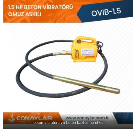
beton vibratörü ve beton kalitesine etkisi