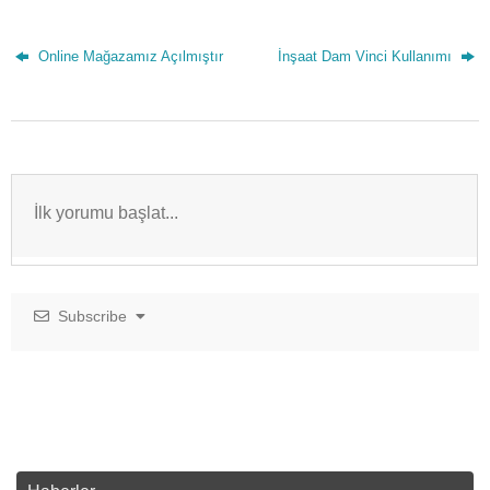
o
g
p
n
ss
c
Li
ş
o
er
p
e
n
Online Mağazamız Açılmıştır
İnşaat Dam Vinci Kullanımı
k
k
Subscribe